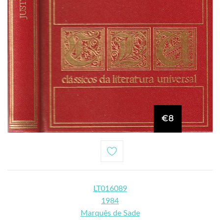
€8
LT016089
1984
Marquês de Sade