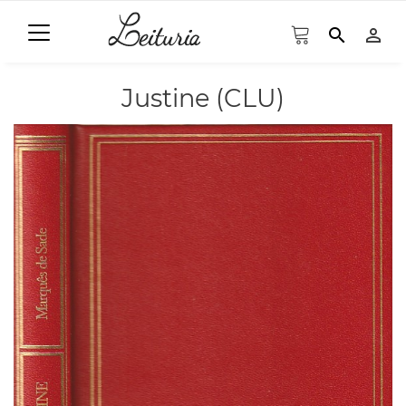
search
person_outline
Justine (CLU)