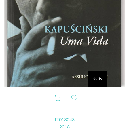
€15
LT013043
2018