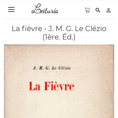
search
person_outline
La fièvre - J. M. G. Le Clézio
(1ère. Éd.)