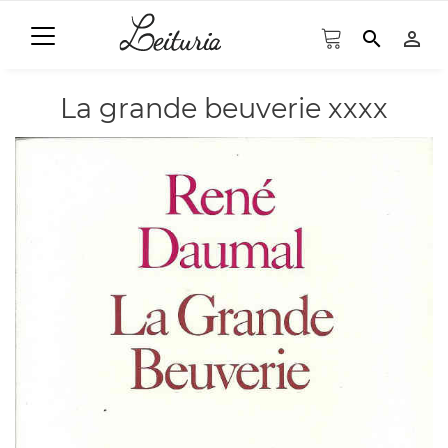
search
person_outline
La grande beuverie xxxx