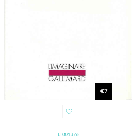
€7
LT001376