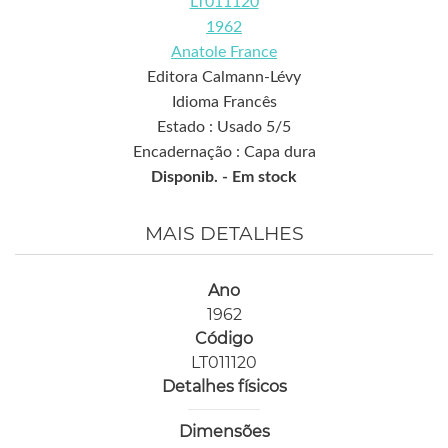
LT011120
1962
Anatole France
Editora Calmann-Lévy
Idioma Francês
Estado : Usado 5/5
Encadernação : Capa dura
Disponib. -
Em stock
MAIS DETALHES
Ano
1962
Código
LT011120
Detalhes físicos
Dimensões