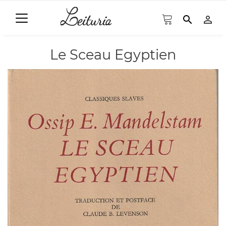
search
person_outline
Le Sceau Egyptien