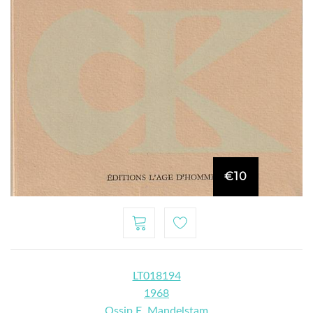
€10
LT018194
1968
Ossip E. Mandelstam