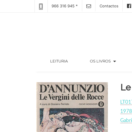
966 316 945 *
Contactos
arrow_drop_down
(CURRENT)
LEITURIA
OS LIVROS
Le
LT01
1978
Gabri