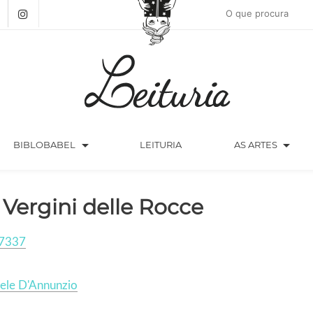
arrow_drop_down
arrow_drop_down
BIBLOBABEL
LEITURIA
AS ARTES
 Vergini delle Rocce
7337
ele D'Annunzio