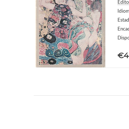
Edit
Idiom
Estad
Enca
Dispo
€4