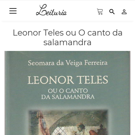
search
person_outline
Leonor Teles ou O canto da
salamandra