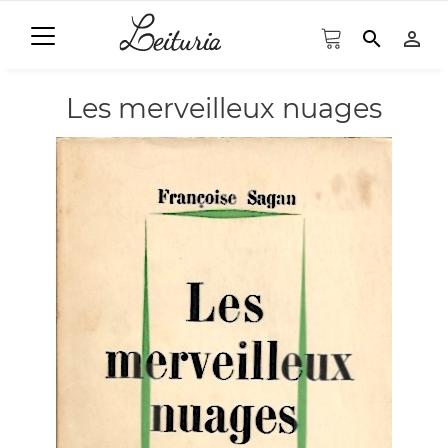
search
person_outline
Les merveilleux nuages