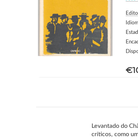
Edit
Idio
Estad
Enca
Dispo
€1
Levantado do Chã
críticos, como u