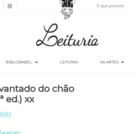
arrow_drop_down
arrow_drop_down
BIBLOBABEL
LEITURIA
AS ARTES
vantado do chão
ª ed.) xx
4683
 Saramago