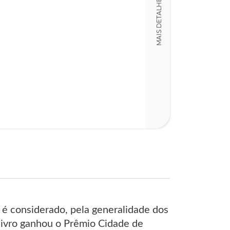
MAIS DETALHES
Detalhes físico
Dimensões
14,00 x 21,00 x
Nº Páginas
485
 é considerado, pela generalidade dos
livro ganhou o Prêmio Cidade de