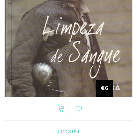
€6
LT018184