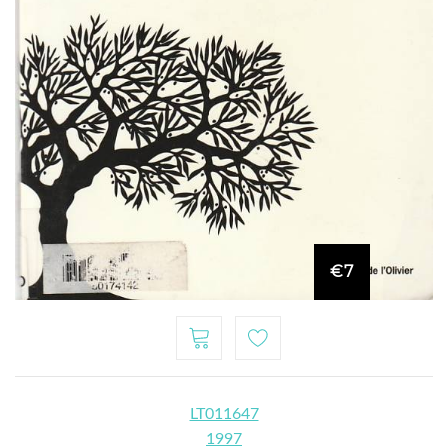
€7
LT011647
1997