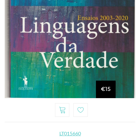
€15
LT015660