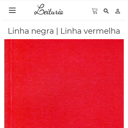
search
person_outline
Linha negra | Linha vermelha