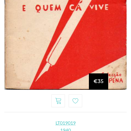
€35
LT019019
1940