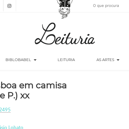
arrow_drop_down
arrow_drop_down
BIBLOBABEL
LEITURIA
AS ARTES
sboa em camisa
e P.) xx
2495
ásio Lobato