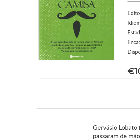
Edito
Idio
Esta
Enca
Dispo
€1
Gervásio Lobato f
passaram de mãos