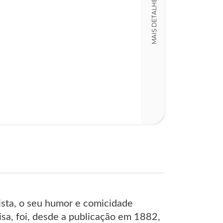
MAIS DETALHES
15,00 x 23,00 x
Nº Páginas
236
cista, o seu humor e comicidade
a, foi, desde a publicação em 1882,