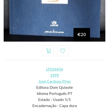
€20
LT014456
1999
José Cardoso Pires
Editora Dom Quixote
Idioma Português PT
Estado : Usado 5/5
Encadernação : Capa dura