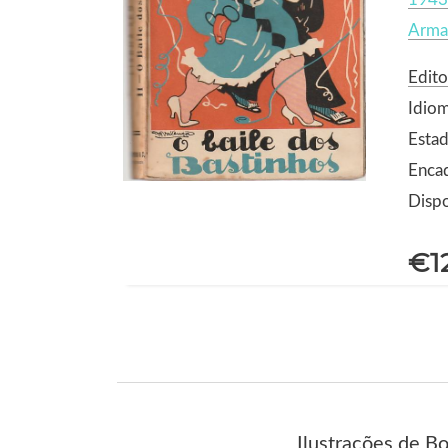
Arma
Edito
Idio
Estad
Enca
Dispo
€1
Ilustrações de B