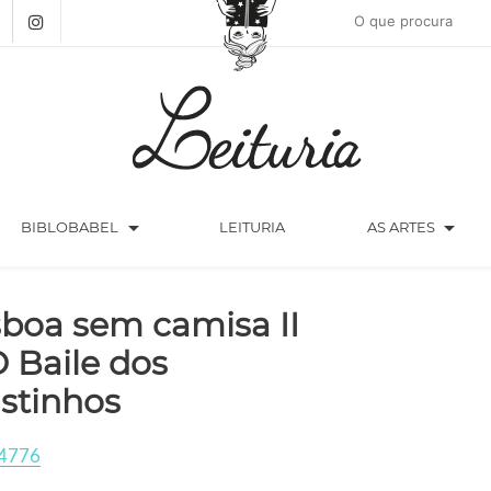
arrow_drop_down
arrow_drop_down
BIBLOBABEL
LEITURIA
AS ARTES
sboa sem camisa II
O Baile dos
stinhos
4776