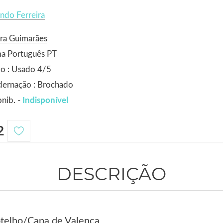
ndo Ferreira
ra Guimarães
ma Português PT
o : Usado 4/5
dernação : Brochado
nib. -
Indisponível
2
DESCRIÇÃO
otelho/Capa de Valença