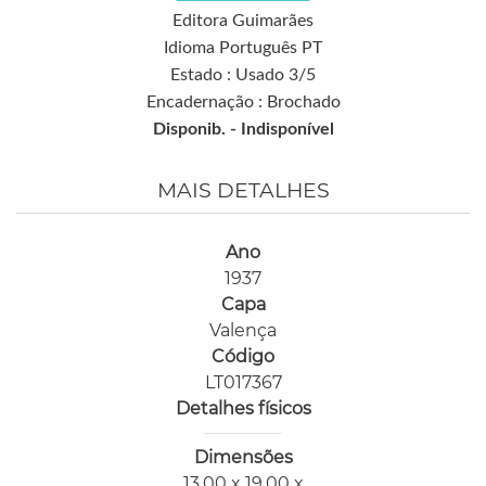
Editora Guimarães
Idioma Português PT
Estado : Usado 3/5
Encadernação : Brochado
Disponib. -
Indisponível
MAIS DETALHES
Ano
1937
Capa
Valença
Código
LT017367
Detalhes físicos
Dimensões
13,00 x 19,00 x