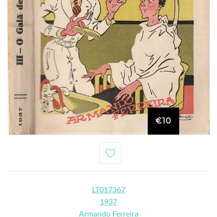
€10
LT017367
1937
Armando Ferreira