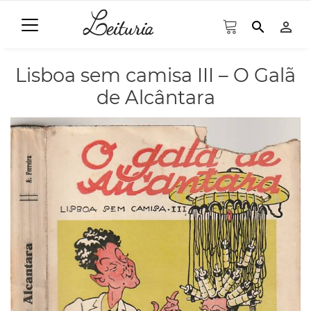
search
person_outline
Lisboa sem camisa III – O Galã
de Alcântara