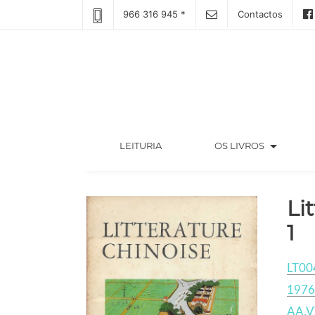
966 316 945 *
Contactos
arrow_drop_down
(CURRENT)
LEITURIA
OS LIVROS
Li
1
LT00
1976
AA.V