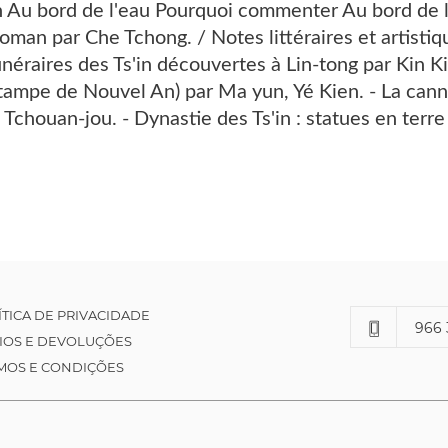
n Au bord de l'eau Pourquoi commenter Au bord de l'
oman par Che Tchong. / Notes littéraires et artist
unéraires des Ts'in découvertes à Lin-tong par Kin K
tampe de Nouvel An) par Ma yun, Yé Kien. - La cann
 Tchouan-jou. - Dynastie des Ts'in : statues en terre
ÍTICA DE PRIVACIDADE
966 
IOS E DEVOLUÇÕES
MOS E CONDIÇÕES