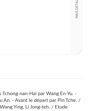
MAIS DETALHES
14,00 x 21,00 x
Nº Páginas
121
es Tchong-nan-Hai par Wang En-Yu. -
 An. - Avant le départ par Pin Tche. /
 Wang Ying, Li Jong-teh. / Etude