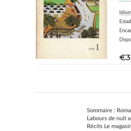
Idiom
Estad
Enca
Dispo
€3
Sommaire : Roman
Labours de nuit a
Récits Le magasin