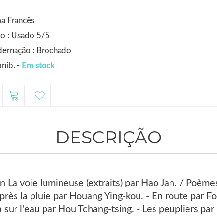
a Francês
o : Usado 5/5
dernação : Brochado
nib. -
Em stock
DESCRIÇÃO
 La voie lumineuse (extraits) par Hao Jan. / Poèm
près la pluie par Houang Ying-kou. - En route par Fou
 sur l'eau par Hou Tchang-tsing. - Les peupliers par