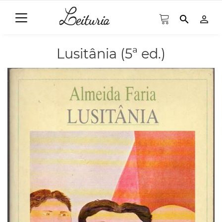
search
person_outline
Lusitânia (5ª ed.)