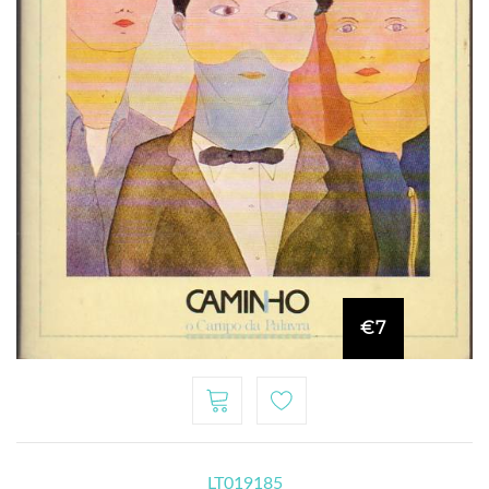
€7
LT019185