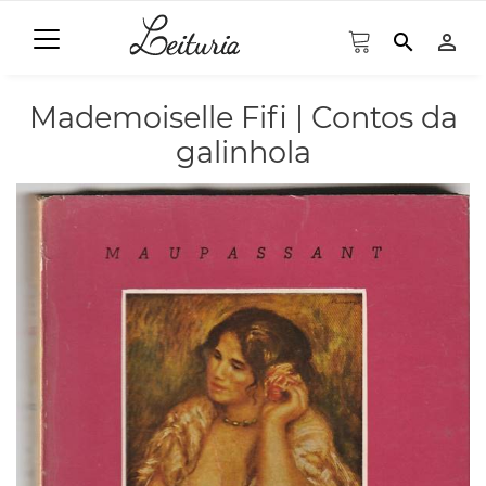
search
person_outline
Mademoiselle Fifi | Contos da
galinhola