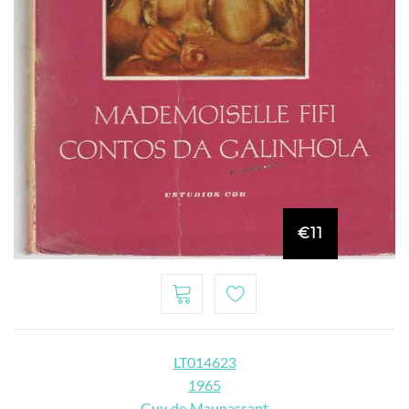
€11
LT014623
1965
Guy de Maupassant