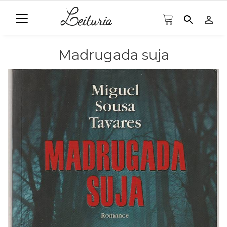
search
person_outline
Madrugada suja