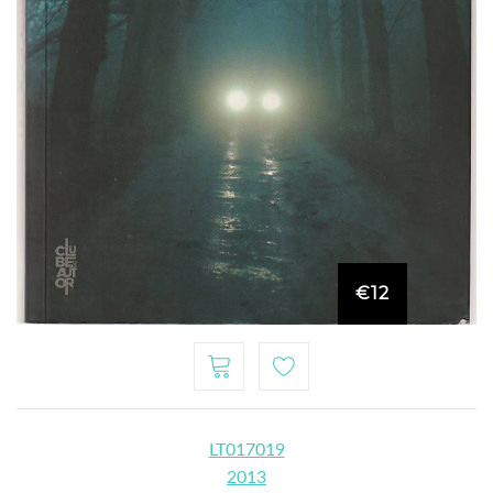
€12
LT017019
2013