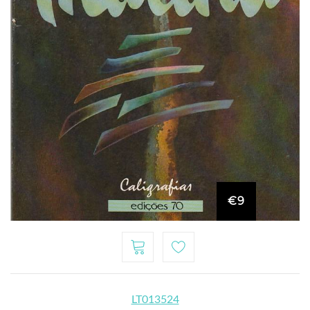
€9
LT013524