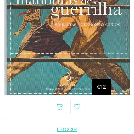
€12
LT012304