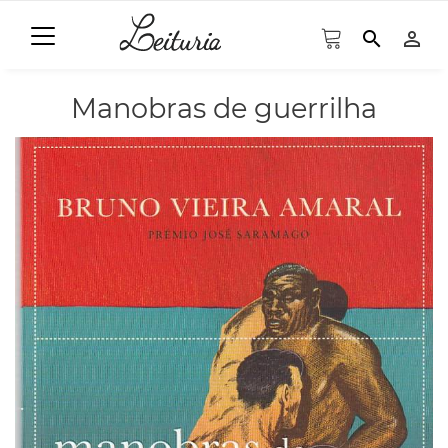
search
person_outline
Manobras de guerrilha