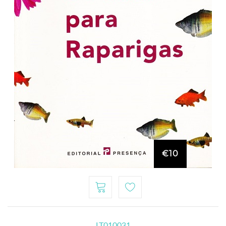
€10
LT010031