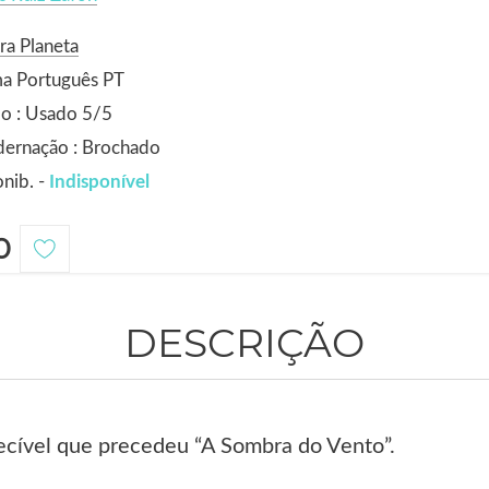
ra Planeta
ma Português PT
o : Usado 5/5
dernação : Brochado
nib. -
Indisponível
0
DESCRIÇÃO
uecível que precedeu “A Sombra do Vento”.