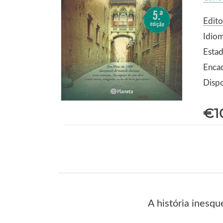
Edito
Idio
Estad
Enca
Dispo
€1
A história inesq