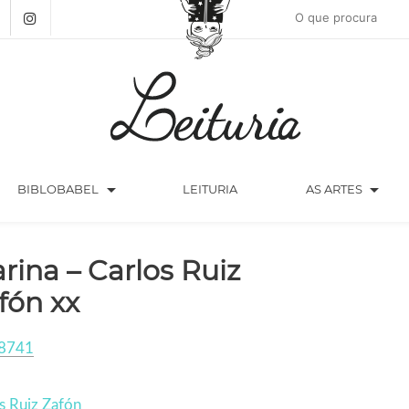
arrow_drop_down
arrow_drop_down
BIBLOBABEL
LEITURIA
AS ARTES
rina – Carlos Ruiz
fón xx
8741
s Ruiz Zafón