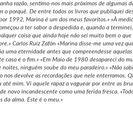
ranha razão, sentimo-nos mais próximos de algumas d
m o porquê. De entre todos os livros que publiquei de
 por 1992, Marina é um dos meus favoritos.» «À medi
começou a ter sabor a despedida e, quando a terminei,
alquer coisa que ainda hoje não sei muito bem o que er
mpre.» Carlos Ruiz Zafón «Marina disse-me uma vez q
ria uma eternidade antes que compreendesse aquelas 
este caso é o fim.» «Em Maio de 1980 desapareci do
te noites, ninguém soube do meu paradeiro.» «Não sa
o nos devolve as recordações que nele enterramos. Q
u até mim. Vi aquele rapaz a vaguear por entre as br
 de novo incandescente como uma ferida fresca. «To
s da alma. Este é o meu.»