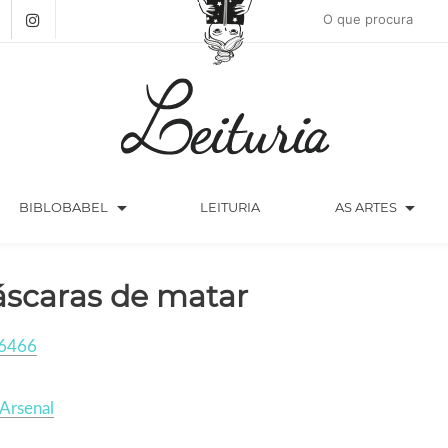
arrow_drop_down
arrow_drop_down
BIBLOBABEL
LEITURIA
AS ARTES
scaras de matar
6466
Arsenal