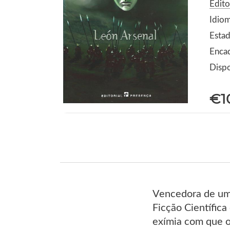
Edito
Idio
Estad
Enca
Dispo
€1
Vencedora de um 
Ficção Científica
exímia com que o 