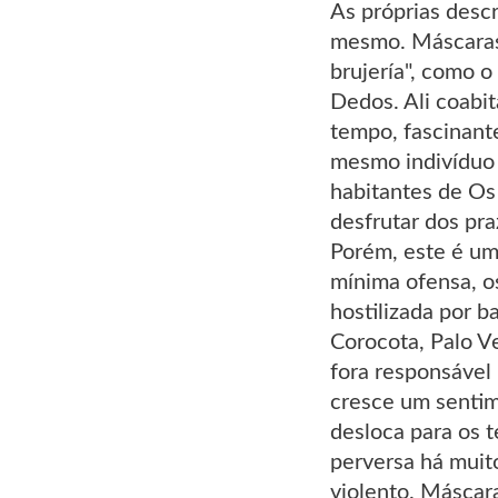
As próprias descr
mesmo. Máscaras 
brujería", como o
Dedos. Ali coabi
tempo, fascinant
mesmo indivíduo a
habitantes de Os
desfrutar dos pr
Porém, este é um
mínima ofensa, o
hostilizada por b
Corocota, Palo V
fora responsável 
cresce um senti
desloca para os 
perversa há muit
violento. Máscara