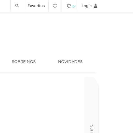
Favoritos
Login
person_outline
search
(0)
SOBRE NÓS
NOVIDADES
Código
LT006466