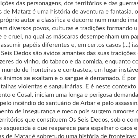
ições das personagens, dos territórios e das guerras
de Matarz é uma história de aventura e fantasia, 
 próprio autor a classifica e decorre num mundo imag
tam diversos povos, culturas e tradições formando
e e cruel, na qual as máscaras desempenham um pap
ssumir papéis diferentes e, em certos casos (…) iss
 Seis Dedos são ávidos amantes das suas tradições 
azeres do vinho, do tabaco e da comida, enquanto 
 mundo de fronteiras e contrastes; um lugar instáv
s ânimos se exaltam e o sangue é derramado. É por 
atalhas violentas e sanguinárias. E é neste contexto
ento e Cosal, iniciam uma longa e perigosa demanda
pelo incêndio do santuário de Arbar e pelo assassin
mento de insegurança e medo pois surgem rumores 
territórios que constituem Os Seis Dedos, sob o c
o esquecida e que reaparece para espalhar o caos e
s de Matar é sobretudo uma história de fronteiras;