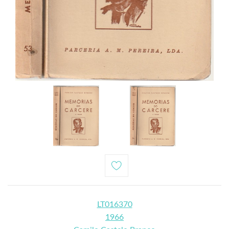
LT016370
1966