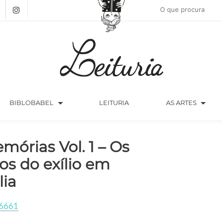
arrow_drop_down
arrow_drop_down
BIBLOBABEL
LEITURIA
AS ARTES
mórias Vol. 1 – Os
os do exílio em
lia
6661