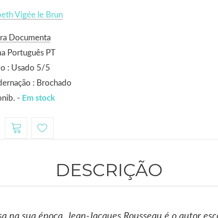
beth Vigée le Brun
ora Documenta
ma Português PT
o : Usado 5/5
dernação : Brochado
nib. -
Em stock
1
DESCRIÇÃO
sa na sua época, Jean-Jacques Rousseau é o autor esc