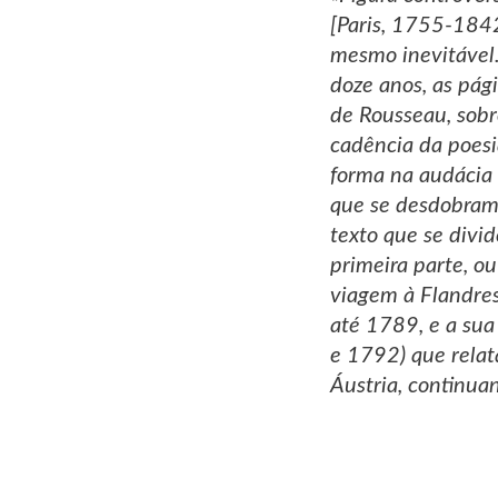
[Paris, 1755-1842
mesmo inevitável.
doze anos, as pág
de Rousseau, sobre
cadência da poesi
forma na audácia 
que se desdobram 
texto que se divi
primeira parte, ou
viagem à Flandres
até 1789, e a sua
e 1792) que relata
Áustria, continua