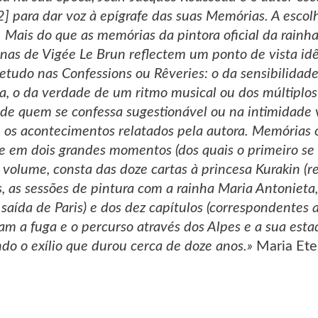
] para dar voz à epígrafe das suas Memórias. A escolh
 Mais do que as memórias da pintora oficial da rainha
inas de Vigée Le Brun reflectem um ponto de vista id
tudo nas Confessions ou Rêveries: o da sensibilidade 
a, o da verdade de um ritmo musical ou dos múltiplos 
de quem se confessa sugestionável ou na intimidade vi
os acontecimentos relatados pela autora. Memórias 
de em dois grandes momentos (dos quais o primeiro se 
 volume, consta das doze cartas à princesa Kurakin (r
, as sessões de pintura com a rainha Maria Antonieta
 saída de Paris) e dos dez capítulos (correspondentes 
m a fuga e o percurso através dos Alpes e a sua estad
ndo o exílio que durou cerca de doze anos.»
Maria Ete