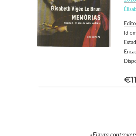
Élisa
Edit
Idio
Estad
Enca
Dispo
€1
«Figura controver