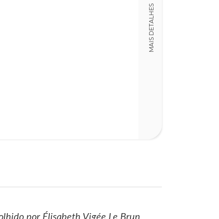
Detalhes físico
MAIS DETALHES
Dimensões
15,00 x 21,00 x
Nº Páginas
254
olhido por Élisabeth Vigée Le Brun