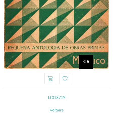
€6
LT018719
Voltaire