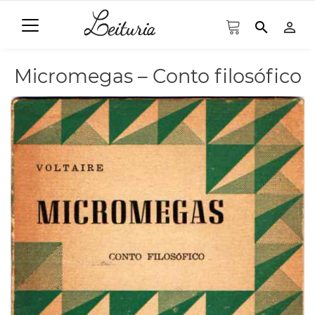
search
person_outline
Micromegas – Conto filosófico