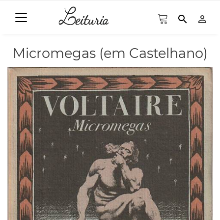
search
person_outline
Micromegas (em Castelhano)