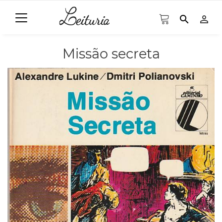
search
person_outline
Missão secreta