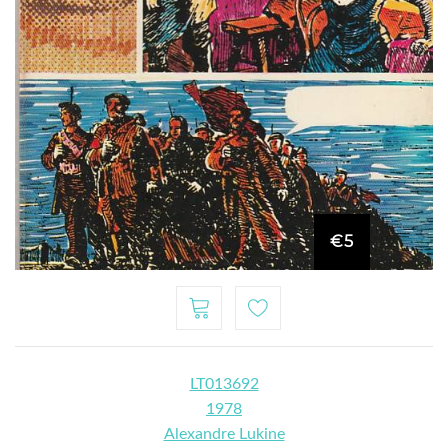
€5
LT013692
1978
Alexandre Lukine