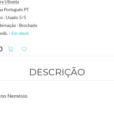
ra Ulisseia
ma Português PT
o : Usado 5/5
dernação : Brochado
nib. -
Em stock
0
DESCRIÇÃO
rino Nemésio.