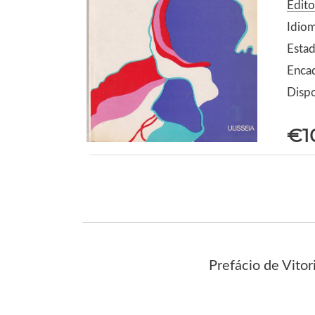
Edito
Idio
Estad
Enca
Dispo
€1
Prefácio de Vito