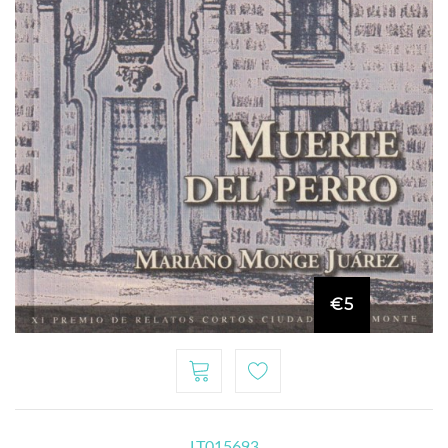
€5
LT015693