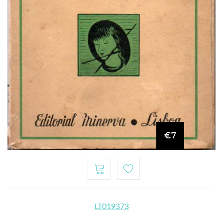
€7
LT019373