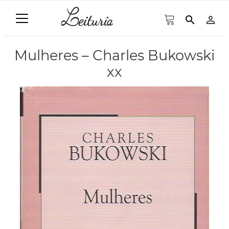
search
person_outline
Mulheres – Charles Bukowski
xx