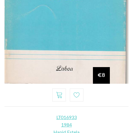
€8
LT016933
1984
Hanid Estela