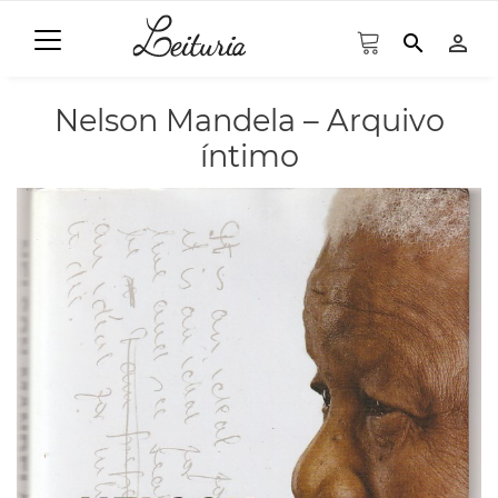
search
person_outline
Nelson Mandela – Arquivo
íntimo