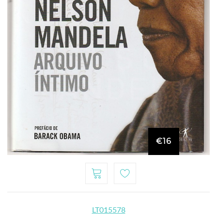
€16
LT015578