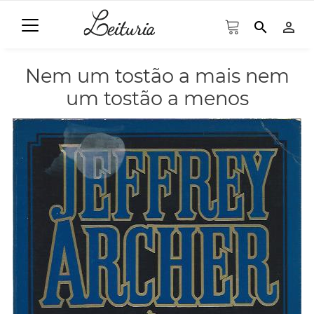
search
person_outline
Nem um tostão a mais nem
um tostão a menos