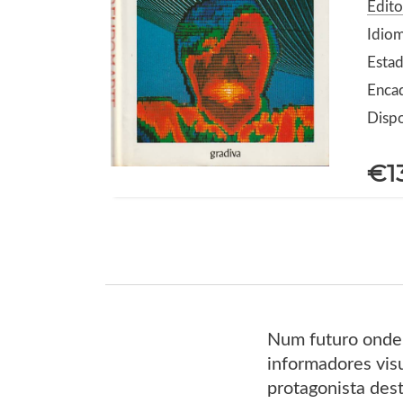
Edito
Idio
Estad
Encad
Dispo
€1
Num futuro onde 
informadores visu
protagonista des