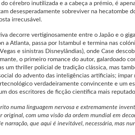
 do cérebro inutilizada e a cabeça a prémio, é apen
ntam desesperadamente sobreviver na hecatombe d
sta irrecusável.
tiva decorre vertiginosamente entre o Japão e o g
n a Atlanta, passa por Istambul e termina nas coló
Vegas e sinistras Disneylândias), onde Case descob
mante, o primeiro romance do autor, galardoado co
s um thriller policial de tradição clássica, mas ta
ocial do advento das inteligências artificiais; ímpar
rtecnológico verdadeiramente convincente e um esti
um dos escritores de ficção científica mais reputad
scrito numa linguagem nervosa e extremamente inven
ler original, com uma visão da ordem mundial em deco
 narração, que aqui é inevitável, necessária, mas nu