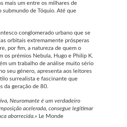
as mais um entre os milhares de
o submundo de Tóquio. Até que
igantesco conglomerado urbano que se
nias orbitais extremamente prósperas
re, por fim, a natureza de quem o
m os prémios Nebula, Hugo e Philip K.
mbém um trabalho de análise muito sério
 no seu género, apresenta aos leitores
lo surrealista e fascinante que
os da geração de 80.
tiva, Neuromante é um verdadeiro
mposição acelerada, consegue legitimar
nca aborrecida.»
Le Monde