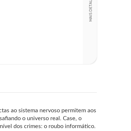
MAIS DETALHES
1
Código
LT011233
Detalhes físico
Dimensões
14,00 x 21,00 x
Nº Páginas
299
ctas ao sistema nervoso permitem aos
safiando o universo real. Case, o
ível dos crimes: o roubo informático.