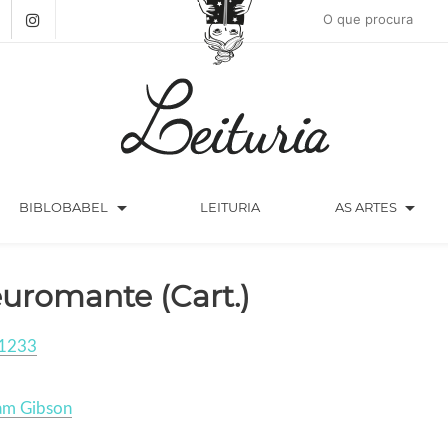
arrow_drop_down
arrow_drop_down
BIBLOBABEL
LEITURIA
AS ARTES
uromante (Cart.)
1233
am Gibson