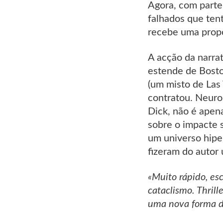
Agora, com parte
falhados que te
recebe uma propo
A acção da narra
estende de Bosto
(um misto de Las 
contratou. Neuro
Dick, não é apena
sobre o impacte s
um universo hipe
fizeram do autor 
«Muito rápido, e
cataclismo. Thril
uma nova forma de