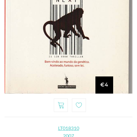
€4
LT018310
2007