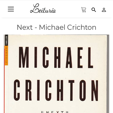
search
person_outline
Next - Michael Crichton