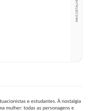
MAIS DETALHES
13,00 x 19,00 x
Nº Páginas
111
tuacionistas e estudantes. À nostalgia
ma mulher: todas as personagens e