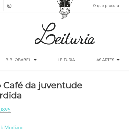
arrow_drop_down
arrow_drop_down
BIBLOBABEL
LEITURIA
AS ARTES
 Café da juventude
rdida
0895
ick Modiano