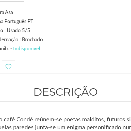
ra Asa
ma Português PT
o : Usado 5/5
dernação : Brochado
nib. -
Indisponível
DESCRIÇÃO
o café Condé reúnem-se poetas malditos, futuros si
elas paredes junta-se um enigma personificado nu