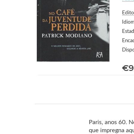
Edito
Idio
Estad
Enca
Dispo
€9
Paris, anos 60. N
que impregna aqu