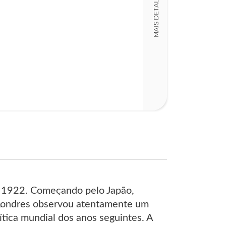
MAIS DETALHES
LT015035
Detalhes físico
Dimensões
13,00 x 19,00 x
Nº Páginas
113
ano 1922. Começando pelo Japão,
. Londres observou atentamente um
ítica mundial dos anos seguintes. A