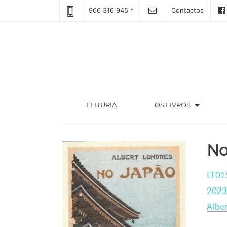
966 316 945 *
Contactos
arrow_drop_down
(CURRENT)
LEITURIA
OS LIVROS
No
LT01
2023
Alber