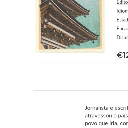
Edito
Idio
Esta
Enca
Dispo
€1
Jornalista e escr
atravessou o paí
povo que iria, co