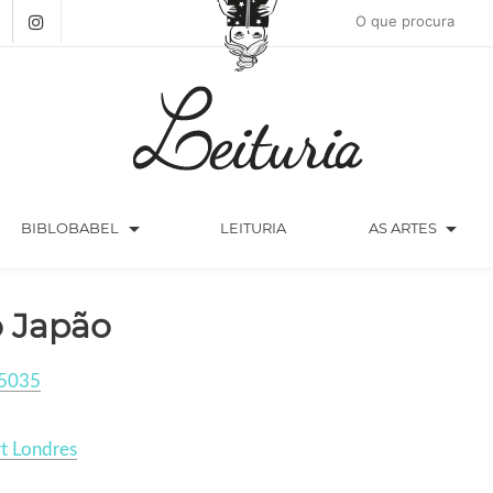
arrow_drop_down
arrow_drop_down
BIBLOBABEL
LEITURIA
AS ARTES
 Japão
5035
t Londres