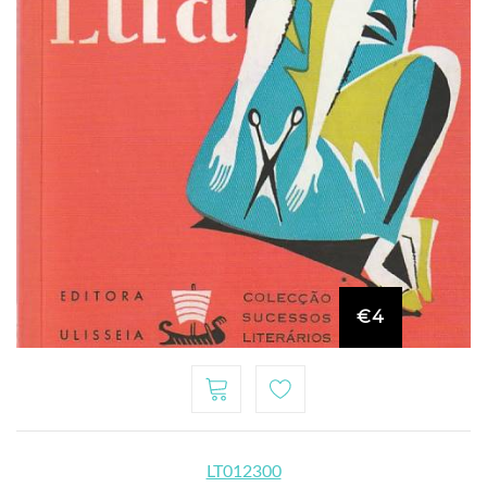
€4
LT012300