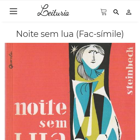
search
person_outline
Noite sem lua (Fac-símile)