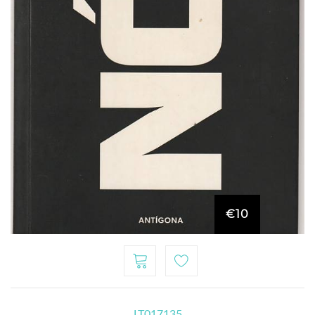
€10
LT017135