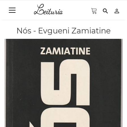
search
person_outline
Nós - Evgueni Zamiatine