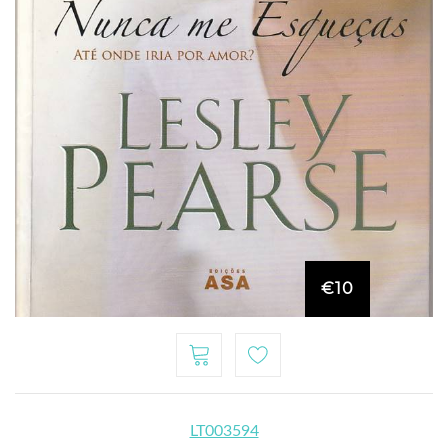
€10
LT003594