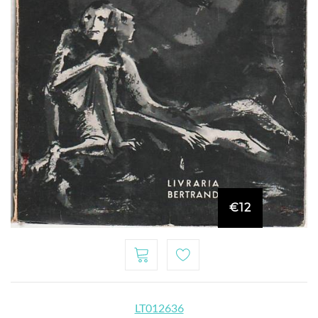
€12
LT012636