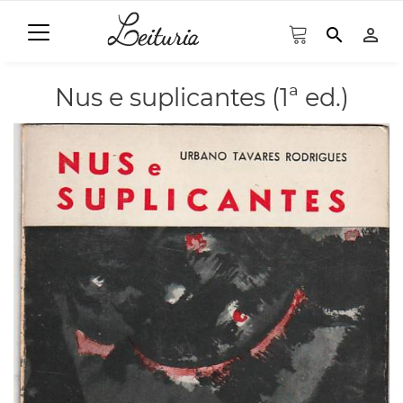
search
person_outline
Nus e suplicantes (1ª ed.)