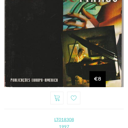
€8
LT018308
1997