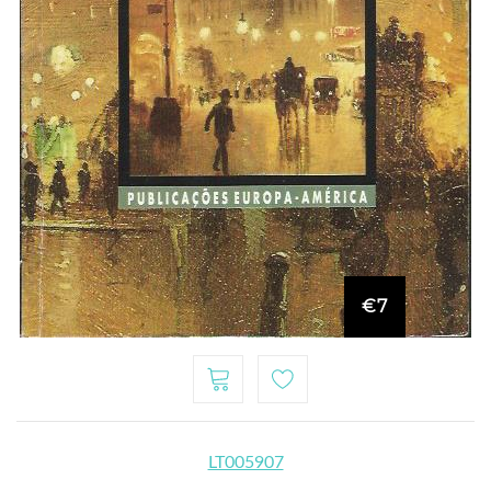
€7
LT005907