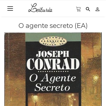
search
person_outline
O agente secreto (EA)